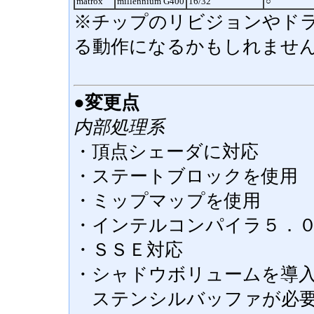
matrox
millennium G400
16/32
○
※チップのリビジョンやド
る動作になるかもしれませ
●変更点
内部処理系
・頂点シェーダに対応
・ステートブロックを使用
・ミップマップを使用
・インテルコンパイラ５．
・ＳＳＥ対応
・シャドウボリュームを導
ステンシルバッファが必要