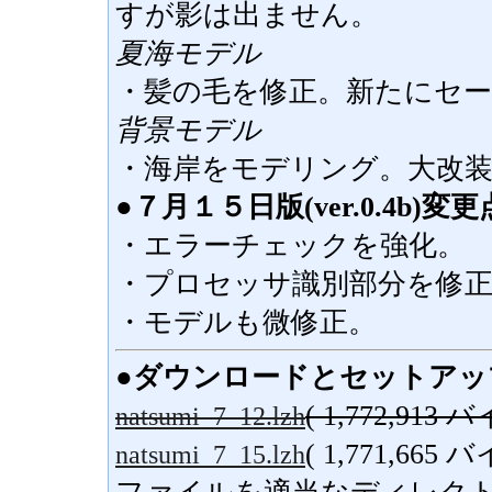
すが影は出ません。
夏海モデル
・髪の毛を修正。新たにセー
背景モデル
・海岸をモデリング。大改
●７月１５日版(ver.0.4b)変更
・エラーチェックを強化。
・プロセッサ識別部分を修
・モデルも微修正。
●ダウンロードとセットアッ
( 1,772,
natsumi_7_12.lzh
( 1,771,
natsumi_7_15.lzh