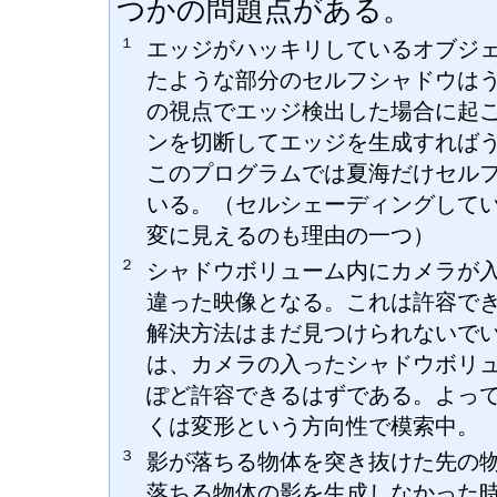
つかの問題点がある。
１
エッジがハッキリしているオブジ
たような部分のセルフシャドウは
の視点でエッジ検出した場合に起
ンを切断してエッジを生成すれば
このプログラムでは夏海だけセル
いる。（セルシェーディングして
変に見えるのも理由の一つ）
２
シャドウボリューム内にカメラが
違った映像となる。これは許容で
解決方法はまだ見つけられないで
は、カメラの入ったシャドウボリ
ぽど許容できるはずである。よっ
くは変形という方向性で模索中。
３
影が落ちる物体を突き抜けた先の
落ちる物体の影を生成しなかった