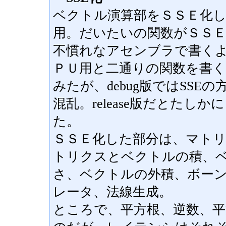
ベクトル演算部をＳＳＥ化
用。だいたいの関数がＳＳ
不慣れなアセンブラで書く
ＰＵ用と二通りの関数を書
みたが、debug版ではSS
混乱。release版だとた
た。
ＳＳＥ化した部分は、マト
トリクスとベクトルの積、
さ、ベクトルの外積、ボー
レータ、法線生成。
ところで、平方根、逆数、