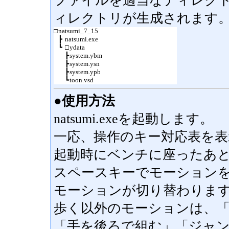
ファイルを適当なディレク
ィレクトリが生成されます
□
natsumi_7_15
┣
natsumi.exe
┗
□
ydata
┣
system.ybm
┣
system.ysn
┣
system.ypb
┗
toon.vsd
●使用方法
natsumi.exeを起動します。
一応、操作のキー対応表を
起動時にベンチに座ったあ
スペースキーでモーション
モーションが切り替わりま
歩く以外のモーションは、
「手を後ろで組む」「ジャ