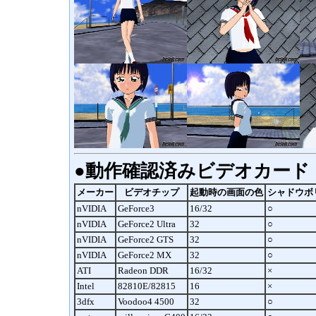
●動作確認済みビデオカード
メーカー
ビデオチップ
起動時の画面の色
シャドウボ
nVIDIA
GeForce3
16/32
○
nVIDIA
GeForce2 Ultra
32
○
nVIDIA
GeForce2 GTS
32
○
nVIDIA
GeForce2 MX
32
○
ATI
Radeon DDR
16/32
×
Intel
82810E/82815
16
×
3dfx
Voodoo4 4500
32
○