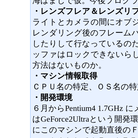
海はまじで仮。今後プログ
・レンズフレア＆レンズリ
ライトとカメラの間にオブ
レンダリング後のフレーム
したりして行なっているの
ッファはロックできないら
方法はないものか。
・マシン情報取得
ＣＰＵ名の特定、ＯＳ名の特
・開発環境
６月からPentium4 1.7G
はGeForce2Ultraとい
にこのマシンで起動直後の